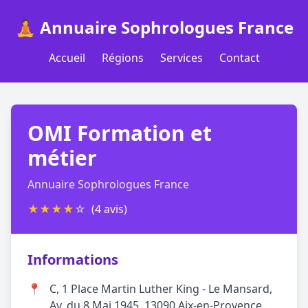
🧘 Annuaire Sophrologues France
Accueil
Régions
Services
Contact
OMI Formation et
métier
Annuaire Sophrologues France
★
★
★
★
☆
(4 avis)
Informations
📍
C, 1 Place Martin Luther King - Le Mansard,
Av. du 8 Mai 1945, 13090 Aix-en-Provence