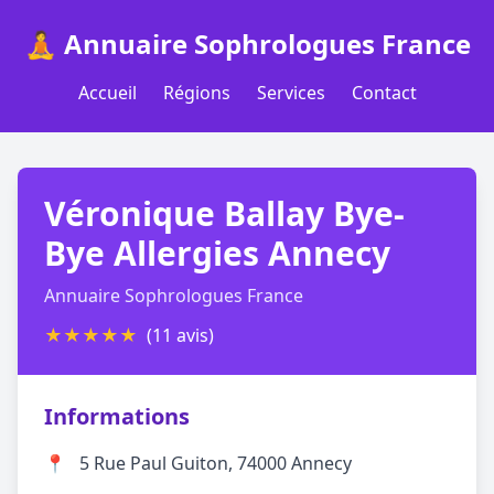
🧘 Annuaire Sophrologues France
Accueil
Régions
Services
Contact
Véronique Ballay Bye-
Bye Allergies Annecy
Annuaire Sophrologues France
★
★
★
★
★
(11 avis)
Informations
📍
5 Rue Paul Guiton, 74000 Annecy