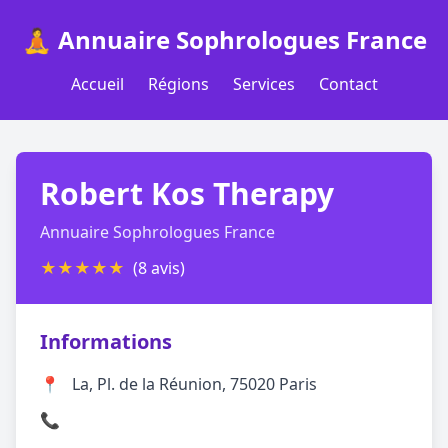
🧘 Annuaire Sophrologues France
Accueil
Régions
Services
Contact
Robert Kos Therapy
Annuaire Sophrologues France
★
★
★
★
★
(8 avis)
Informations
📍
La, Pl. de la Réunion, 75020 Paris
📞