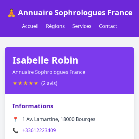
🧘 Annuaire Sophrologues France
Accueil
Régions
Services
Contact
Isabelle Robin
Annuaire Sophrologues France
★
★
★
★
★
(2 avis)
Informations
📍
1 Av. Lamartine, 18000 Bourges
📞
+33612223409