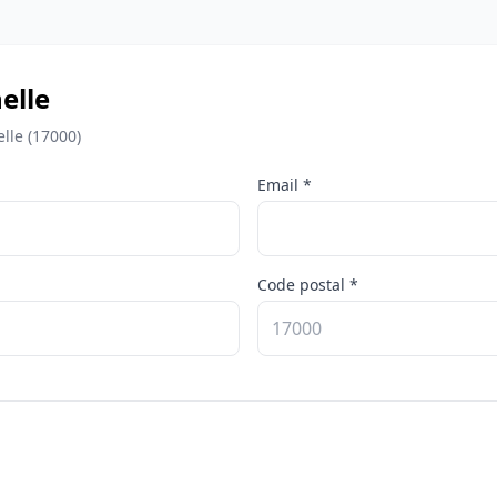
elle
lle (17000)
Email *
Code postal *