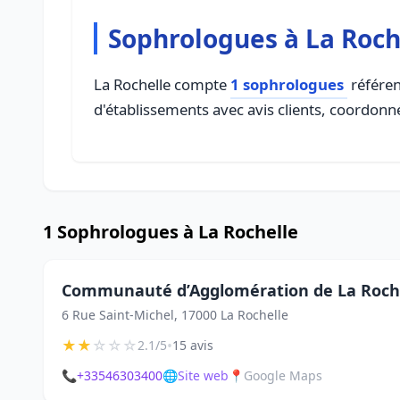
Sophrologues à La Roch
La Rochelle compte
1 sophrologues
référen
d'établissements avec avis clients, coordonné
1 Sophrologues à La Rochelle
Communauté d’Agglomération de La Roch
6 Rue Saint-Michel, 17000 La Rochelle
★
★
☆
☆
☆
•
2.1/5
15 avis
📞
+33546303400
🌐
Site web
📍
Google Maps