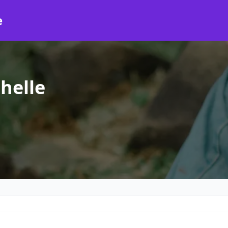
e
helle